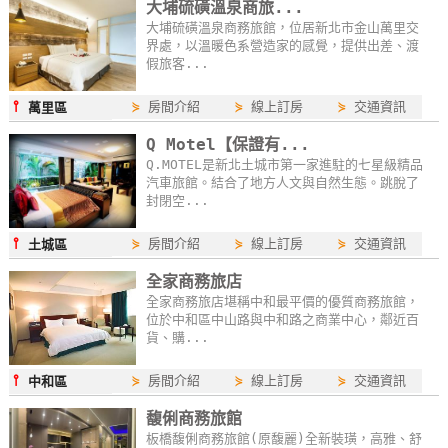
大埔硫磺溫泉商旅...
卡
大埔硫磺溫泉商務旅館，位居新北市金山萬里交
訂
界處，以溫暖色系營造家的感覺，提供出差、渡
假旅客...
房
⫯
⋟
房間介紹
⋟
線上訂房
⋟
交通資訊
萬里區
請
Q Motel【保證有...
款
Q.MOTEL是新北土城市第一家進駐的七星級精品
汽車旅館。結合了地方人文與自然生態。跳脫了
收
封閉空...
據
⫯
⋟
房間介紹
⋟
線上訂房
⋟
交通資訊
土城區
合
作
全家商務旅店
提
全家商務旅店堪稱中和最平價的優質商務旅館，
位於中和區中山路與中和路之商業中心，鄰近百
案
貨、購...
⫯
⋟
房間介紹
⋟
線上訂房
⋟
交通資訊
中和區
飯
馥俐商務旅館
店
板橋馥俐商務旅館(原馥麗)全新裝璜，高雅、舒
合