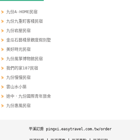
單
⋟
九份A-HOME民宿
管
⋟
九份九重町客棧民宿
理
⋟
九份岩屋民宿
⋟
金瓜石藝棧景觀度假別墅
會
⋟
美好時光民宿
員
帳
⋟
九份風箏博物館民宿
戶
⋟
我們的家187民宿
⋟
九份慢慢民宿
⋟
雲山水小築
客
服
⋟
途中．九份國際青年旅舍
聯
⋟
九份惠風民宿
絡
單
平溪訂房 pingxi.easytravel.com.tw/order
Line