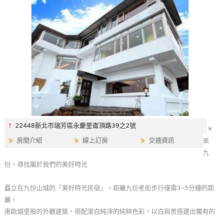
特
色
民
宿
全
球
租
車
⫯
22448新北市瑞芳區永慶里崙頂路39之2號
＊
⋟
房間介紹
⋟
線上訂房
⋟
交通資訊
來
網
九
紅
份‧尋找屬於我們的美好時光
帶
你
矗立在九份山城的「美好時光民宿」，距離九份老街步行僅需3~5分鐘的距
玩
離。
南歐城堡般的外觀建築，搭配潔白純淨的純粹色彩，以白與黑搭建出獨有的