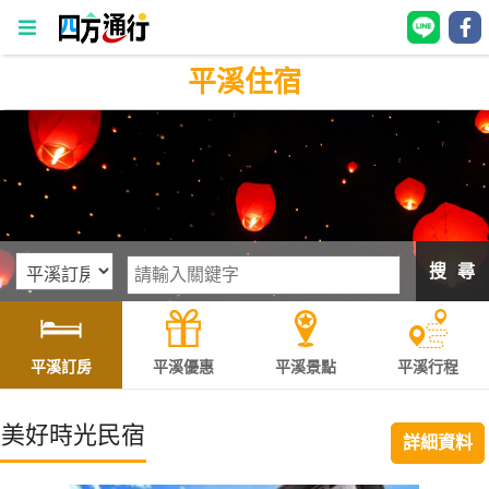
平溪住宿
四
方
通
行
訂
房
搜 尋
台
灣
訂
平溪訂房
平溪優惠
平溪景點
平溪行程
房
美好時光民宿
詳細資料
直接跟飯店訂房
HOT