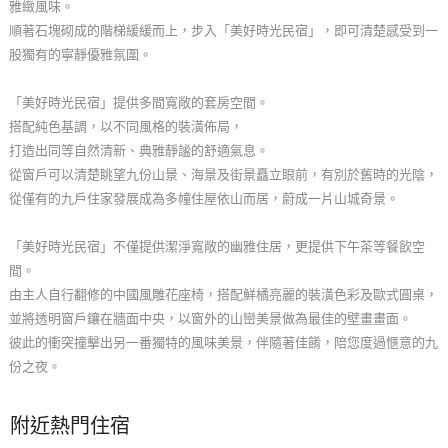
雅緻風味。
玩
順著石塊砌成的階梯緩緩而上，步入「美好時光民宿」，即可清楚感受到一
樂
股獨有的寧靜優雅氛圍。
地
圖
「美好時光民宿」提供多間寬敞的套房空間。
搭配純色基調，以不同風格的裝潢佈局，
顧
打造出同等自然清新、典雅靜謐的舒適氣息。
客
從窗戶可以清楚眺望九份山景、海景及街景矗立眼前，有別於舊時的光陰，
服
從僅有的九戶住家發展成為多幢住屋依山而居，蔚成一片山城奇景。
務
「美好時光民宿」不僅提供潔淨寬敞的幽雅住居，更提供下午茶等餐飲空
間。
顧
由主人自行翻修的中國風雕花座椅，搭配鮮橘亮麗的裝潢色彩及歐式圓桌，
客
並將透明窗戶鑲在牆面中央，以窗外的山巒美景做為最佳的壁畫畫面。
滿
彼此的衝突撞擊出另一番獨特的風味美景，伴隨著佳餚，陪您度過愜意的九
意
份之夜。
度
附近熱門住宿
訂