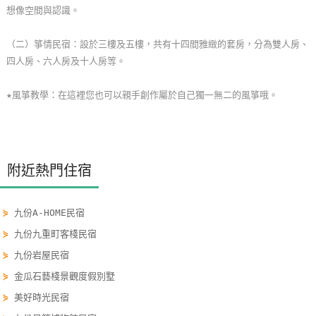
想像空間與認識。
單
管
（二）箏情民宿：設於三樓及五樓，共有十四間雅緻的套房，分為雙人房、
理
四人房、六人房及十人房等。
★風箏教學：在這裡您也可以親手創作屬於自己獨一無二的風箏哦。
會
員
帳
戶
附近熱門住宿
客
⋟
九份A-HOME民宿
服
聯
⋟
九份九重町客棧民宿
絡
⋟
九份岩屋民宿
單
⋟
金瓜石藝棧景觀度假別墅
⋟
美好時光民宿
Line