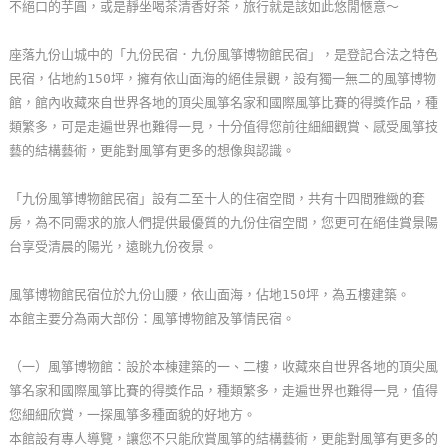
不絕口的芋圓，或是靜坐喝茶清香好茶，旅行就是該如此悠閒愜意～
玩
樂
座落九份山城中的「九份民宿．九份風箏博物館民宿」，是登記合法之特色
地
民宿，佔地約150坪，擁有依山面海的絕佳景觀，設有獨一無二的風箏博物
圖
館，館內收藏來自世界各地的頂尖風箏名家和國際風箏比賽的得獎作品，種
類繁多，可是走遍世界也難得一見，十分值得您前往細細觀賞、感受風箏技
顧
藝的結構藝術，更能對風箏有更多的想像與認識。
客
服
「九份風箏博物館民宿」設有二至十人的住宿空間，共有十四間雅緻的套
務
房，為不同需求的旅人們提供最優質的九份住宿空間，您更可在絕佳賞景陽
台享受清晨的陽光，遠眺九份夜景。
顧
風箏博物館民宿位於九份山腰，依山面海，佔地150坪，為五樓建築。
客
本館主要分為兩大部份：風箏博物館及箏情民宿。
滿
意
（一）風箏博物館：設於本棟建築的一、二樓，收藏來自世界各地的頂尖風
度
箏名家和國際風箏比賽的得獎作品，種類繁多，走遍世界也難得一見，值得
您細細欣賞，一探風箏多種面貌的好地方。
本館設有專人導覽，讓您不只能欣賞風箏的結構藝術，更能對風箏有更多的
訂