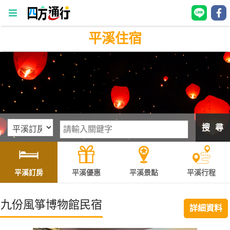
平溪住宿
四
方
通
行
訂
房
搜 尋
台
灣
訂
平溪訂房
平溪優惠
平溪景點
平溪行程
房
九份風箏博物館民宿
詳細資料
直接跟飯店訂房
HOT