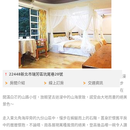
特
色
民
宿
全
球
租
車
⫯
22448新北市瑞芳區坑尾巷20號
漫
⋟
房間介紹
⋟
線上訂房
⋟
交通資訊
步
網
在
紅
開滿白芒的山路小徑，放眼望去迷濛中的山海景致，感受由大地而畫的絕美
帶
景色～
你
玩
走入東北角海岸旁的九份山區中，慢步在蜿蜒而上的石階，置身於懷舊平房
中的層層懷抱，不論晴、雨各展現萬種風情的絕美，登高後品嚐一碗令人讚