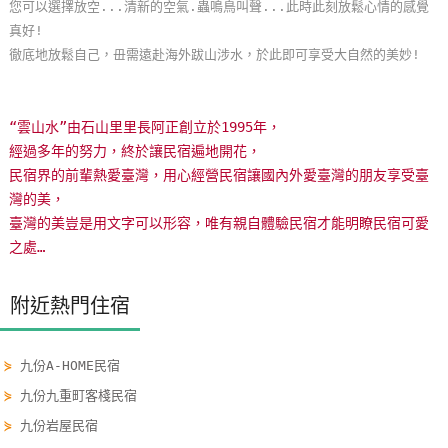
您可以選擇放空...清新的空氣.蟲鳴鳥叫聲...此時此刻放鬆心情的感覺
玩
真好!
樂
徹底地放鬆自己，毌需遠赴海外跋山涉水，於此即可享受大自然的美妙!
地
圖
“雲山水”由石山里里長阿正創立於1995年，
顧
經過多年的努力，終於讓民宿遍地開花，
客
民宿界的前輩熱愛臺灣，用心經營民宿讓國內外愛臺灣的朋友享受臺
服
灣的美，
務
臺灣的美豈是用文字可以形容，唯有親自體驗民宿才能明瞭民宿可愛
之處…
顧
附近熱門住宿
客
滿
意
⋟
九份A-HOME民宿
度
⋟
九份九重町客棧民宿
⋟
九份岩屋民宿
訂