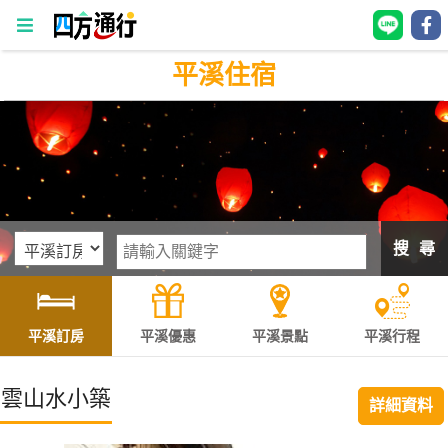
平溪住宿
四
方
通
行
訂
房
搜 尋
台
灣
訂
平溪訂房
平溪優惠
平溪景點
平溪行程
房
雲山水小築
詳細資料
直接跟飯店訂房
HOT