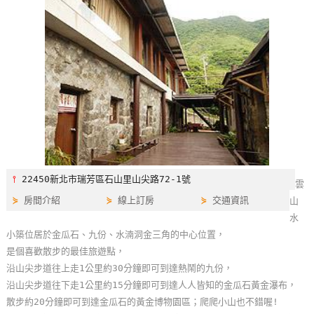
特
色
民
宿
全
球
租
車
⫯
22450新北市瑞芳區石山里山尖路72-1號
雲
⋟
房間介紹
⋟
線上訂房
⋟
交通資訊
山
網
水
紅
小築位居於金瓜石、九份、水湳洞金三角的中心位置，
帶
是個喜歡散步的最佳旅遊點，
你
沿山尖步道往上走1公里約30分鐘即可到達熱鬧的九份，
玩
沿山尖步道往下走1公里約15分鐘即可到達人人皆知的金瓜石黃金瀑布，
散步約20分鐘即可到達金瓜石的黃金博物園區；爬爬小山也不錯喔!