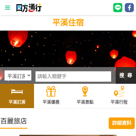
平溪住宿
四
方
通
行
訂
房
搜 尋
台
灣
訂
平溪訂房
平溪優惠
平溪景點
平溪行程
房
百麗旅店
詳細資料
直接跟飯店訂房
HOT