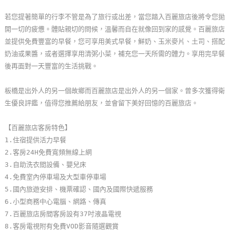
玩
若您提著簡單的行李不管是為了旅行或出差，當您踏入百麗旅店後將令您拋
樂
開一切的疲憊。體貼親切的問候，溫馨而自在就像回到家的感覺。百麗旅店
地
並提供免費豐富的早餐，您可享用美式早餐，鮮奶、玉米麥片、土司、搭配
圖
奶油或果醬，或者選擇享用清粥小菜，補充您一天所需的體力。享用完早餐
後再面對一天豐富的生活挑戰。
顧
客
板橋是出外人的另一個故鄉而百麗旅店是出外人的另一個家。曾多次獲得衛
服
生優良評鑑，值得您推薦給朋友，並會留下美好回憶的百麗旅店。
務
【百麗旅店客房特色】
1.住宿提供活力早餐
顧
2.客房24H免費寬頻無線上網
客
3.自助洗衣間設備、嬰兒床
滿
4.免費室內停車場及大型車停車場
意
5.國內旅遊安排、機票確認、國內及國際快遞服務
度
6.小型商務中心電腦、網路、傳真
7.百麗旅店房間客房設有37吋液晶電視
8.客房電視附有免費VOD影音隨選觀賞
訂