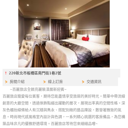
特
色
民
宿
全
球
租
車
⫯
220新北市板橋區南門街1巷2號
⋟
房間介紹
⋟
線上訂房
⋟
交通資訊
網
~百麗旅店全館亮麗裝潢展新迎賓~
紅
百麗旅店寵愛每位賓客，期待您能盡情享受旅居的美好時光。簡單中帶流線
帶
創意的大廳空間，透過傢飾點綴出躍動的層次，展現出率真的空間性格。深
你
灰色櫃抬線條給人有沉穩與雋永、搭配別緻的藝品陳設，散發著雅致的氣
玩
息。時尚現代感風格室內設計與色調，一系列精心挑選的客房備品，為您構
築品味非凡的優雅舒適環境。百麗旅店等待您來細細品嚐~