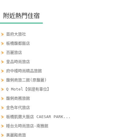
單
管
附近熱門住宿
理
⋟
首府大旅社
會
⋟
板橋馥都飯店
員
⋟
百麗旅店
帳
⋟
皇品時尚旅店
戶
⋟
府中棧時尚精品旅館
⋟
馥俐商旅二館(原馥麗)
客
⋟
Q Motel【保證有車位】
服
⋟
馥俐商務旅館
聯
絡
⋟
金色年代旅店
單
⋟
板橋凱撒大飯店 CAESAR PARK...
⋟
睡台北時尚旅店-南雅館
⋟
美麗殿商旅
Line