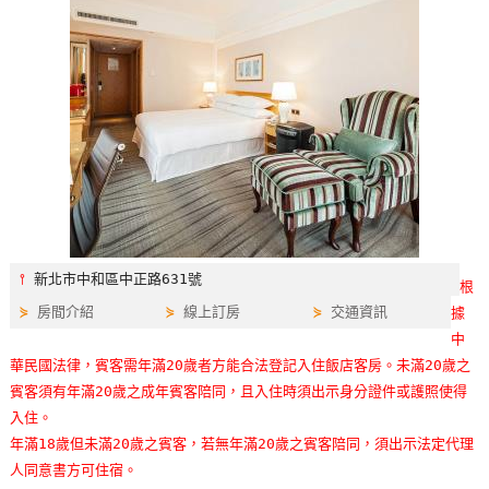
特
色
民
宿
全
球
租
車
⫯
新北市中和區中正路631號
根
⋟
房間介紹
⋟
線上訂房
⋟
交通資訊
據
網
中
紅
華民國法律，賓客需年滿20歲者方能合法登記入住飯店客房。未滿20歲之
帶
賓客須有年滿20歲之成年賓客陪同，且入住時須出示身分證件或護照使得
你
入住。
玩
年滿18歲但未滿20歲之賓客，若無年滿20歲之賓客陪同，須出示法定代理
人同意書方可住宿。