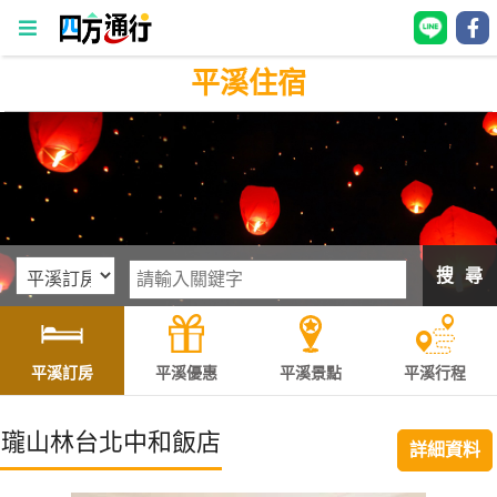
平溪住宿
四
方
通
行
訂
房
搜 尋
台
灣
訂
平溪訂房
平溪優惠
平溪景點
平溪行程
房
瓏山林台北中和飯店
詳細資料
直接跟飯店訂房
HOT