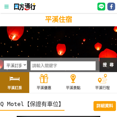
平溪住宿
四
方
通
行
訂
房
搜 尋
台
灣
訂
平溪訂房
平溪優惠
平溪景點
平溪行程
房
Q Motel【保證有車位】
詳細資料
直接跟飯店訂房
HOT