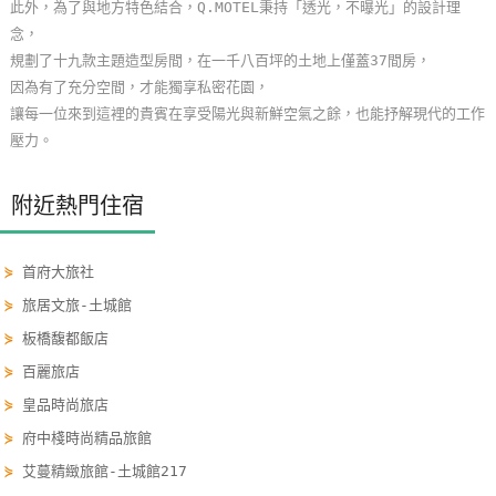
此外，為了與地方特色結合，Q.MOTEL秉持「透光，不曝光」的設計理
玩
念，
樂
規劃了十九款主題造型房間，在一千八百坪的土地上僅蓋37間房，
地
因為有了充分空間，才能獨享私密花園，
圖
讓每一位來到這裡的貴賓在享受陽光與新鮮空氣之餘，也能抒解現代的工作
壓力。
顧
客
附近熱門住宿
服
務
⋟
首府大旅社
⋟
旅居文旅-土城館
顧
客
⋟
板橋馥都飯店
滿
⋟
百麗旅店
意
⋟
皇品時尚旅店
度
⋟
府中棧時尚精品旅館
⋟
艾蔓精緻旅館-土城館217
訂