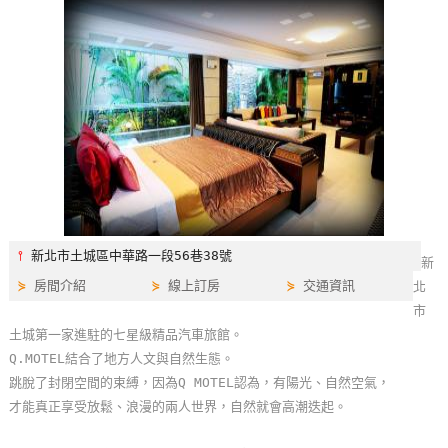
特
色
民
宿
全
球
租
車
⫯
新北市土城區中華路一段56巷38號
新
⋟
房間介紹
⋟
線上訂房
⋟
交通資訊
北
網
市
紅
土城第一家進駐的七星級精品汽車旅館。
帶
Q.MOTEL結合了地方人文與自然生態。
你
跳脫了封閉空間的束縛，因為Q MOTEL認為，有陽光、自然空氣，
玩
才能真正享受放鬆、浪漫的兩人世界，自然就會高潮迭起。